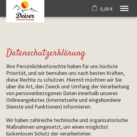
0,00 €
×
Willkommen
Warenkorb ist leer
Ferienwohnungen
Angebote
Bewertung
Datenschutzerklärung
Oberstdorf
Service
Ihre Persönlichkeitsrechte haben für uns höchste
Priorität, und wir bemühen uns nach besten Kräften,
Tel.
08322 4431
diese Rechte zu schützen. Hiermit möchten wir Sie
über die Art, den Zweck und Umfang der Verarbeitung
von personenbezogenen Daten innerhalb unseres
Onlineangebotes (Internetseite und eingebundene
Dienste und Funktionen) informieren.
Wir haben zahlreiche technische und organisatorische
Maßnahmen umgesetzt, um einen möglichst
lückenlosen Schutz der verarbeiteten