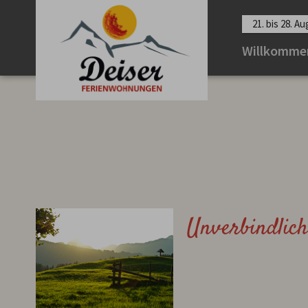
21. bis 28. A
Willkomme
Unverbindlic