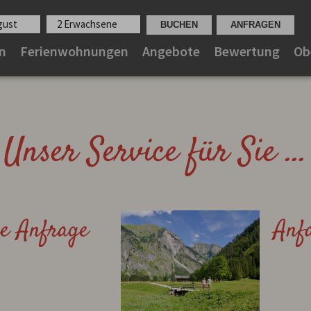
ugust
2 Erwachsene
n
Ferienwohnungen
Angebote
Bewertung
Ob
Unser Service für Sie ...
he Anfrage
Anf