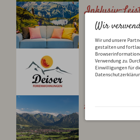
Inklusiv-Lei
Wir verwend
Wir und unsere Part
gestalten und fortl
Geschäftsbed
Browserinformationen
Verwendung zu. Durch
Einwilligungen für d
Datenschutzerklärun
Allgäu Walse