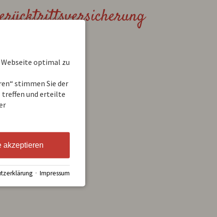
erücktrittsversicherung
 Webseite optimal zu
ere Partner
eren“ stimmen Sie der
treffen und erteilte
er
e akzeptieren
tzerklärung
·
Impressum